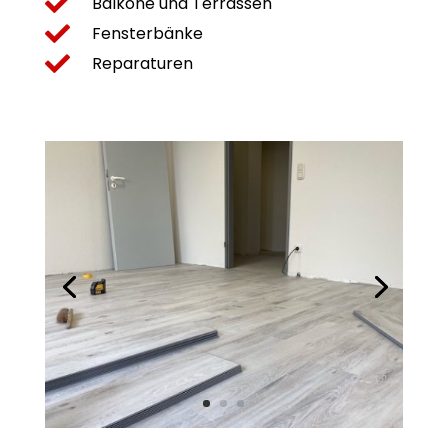

Balkone und Terrassen

Fensterbänke

Reparaturen