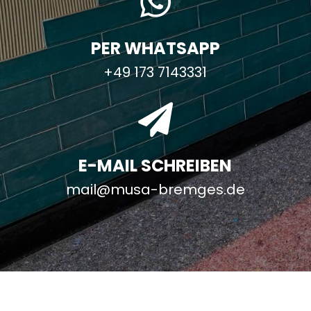

PER WHATSAPP
+49 173 7143331

E-MAIL SCHREIBEN
mail@musa-bremges.de